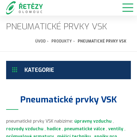
PNEUMATICKÉ PRVKY VSK
ÚVOD
PRODUKTY
PNEUMATICKÉ PRVKY VSK
KATEGORIE
Pneumatické prvky VSK
pneumatické prvky VSK nabízíme:
úpravny vzduchu
,
rozvody vzduchu
,
hadice
,
pneumatické válce
,
ventily
,
průmyslové armatury
,
měřící techniku
,
spojky pro