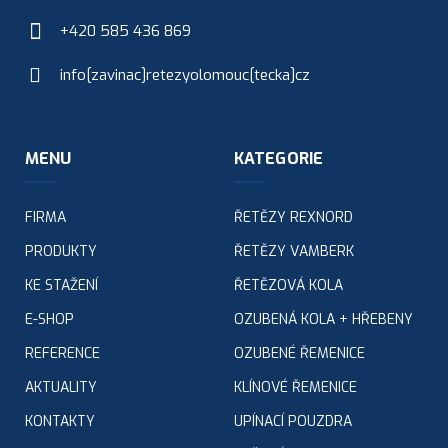
pro
+420 585 436 869
dřevařský
a
info[zavinac]retezyolomouc[tecka]cz
papírenský
průmysl
Speciální
MENU
KATEGORIE
řetězy
Vamberk
FIRMA
Řetězová
ŘETĚZY REXNORD
kola
PRODUKTY
ŘETĚZY VAMBERK
Vamberk
KE STAŽENÍ
ŘETĚZOVÁ KOLA
Bezůdržbové
valečkové
E-SHOP
OZUBENÁ KOLA + HŘEBENY
řetězy
REFERENCE
OZUBENÉ ŘEMENICE
Wieppermann
AKTUALITY
KLÍNOVÉ ŘEMENICE
KONTAKTY
UPÍNACÍ POUZDRA