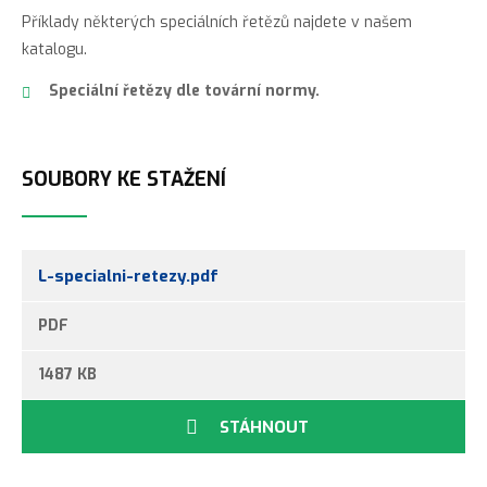
Příklady některých speciálních řetězů najdete v našem
Gallovy
katalogu.
řetězy
Vamberk
Speciální řetězy dle tovární normy.
Dopravní
řetězy
Vamberk
SOUBORY KE STAŽENÍ
Řetězy
ROTARY
a
pouzdrové
L-specialni-retezy.pdf
dopravní
řetězy
PDF
VAMBERK
1487 KB
Řetězy
Vamberk
STÁHNOUT
pro
zemědělství