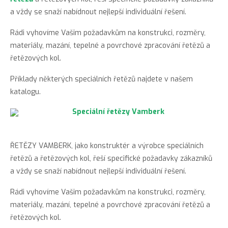
a vždy se snaží nabídnout nejlepší individuální řešení.
Válečkové
řetězy
Rádi vyhovíme Vašim požadavkům na konstrukci, rozměry,
Vamberk
materiály, mazání, tepelné a povrchové zpracování řetězů a
řetězových kol.
Dopravní
Válečkové
Příklady některých speciálních řetězů najdete v našem
řetězy
katalogu.
s
unašeči
Vamberk
Motocyklové
řetězy
ŘETĚZY VAMBERK, jako konstruktér a výrobce speciálních
řetězů a řetězových kol, řeší specifické požadavky zákazníků
Fleyerovy
a vždy se snaží nabídnout nejlepší individuální řešení.
řetězy
Vamberk
Rádi vyhovíme Vašim požadavkům na konstrukci, rozměry,
Pouzdrové
materiály, mazání, tepelné a povrchové zpracování řetězů a
řetězy
řetězových kol.
Vamberk