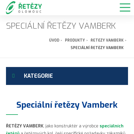
SPECIÁLNÍ ŘETĚZY VAMBERK
ÚVOD
PRODUKTY
ŘETĚZY VAMBERK
SPECIÁLNÍ ŘETĚZY VAMBERK
KATEGORIE
Speciální řetězy Vamberk
ŘETĚZY VAMBERK
, jako konstruktér a výrobce
speciálních
řetězů
a řetězových kol, řeší specifické požadavky zákazníků