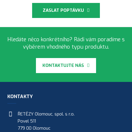
Řetězy
pro
ZASLAT POPTÁVKU
pekárny
Řetězy
Vamberk
pro
Hledáte něco konkrétního? Rádi vám poradíme s
výrobu
výběrem vhodného typu produktu.
izolačních
materiálů
KONTAKTUJTE NÁS
Řetězy
Vamberk
pro
podvěsné
dopravníky
KONTAKTY
Kované
řetězy
ŘETĚZY Olomouc, spol. s r.o.
Vamberk
Povel 511
Řetězy
779 00 Olomouc
Vamberk