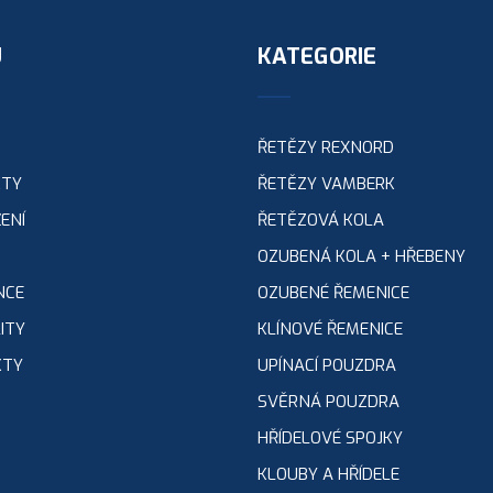
U
KATEGORIE
ŘETĚZY REXNORD
KTY
ŘETĚZY VAMBERK
ENÍ
ŘETĚZOVÁ KOLA
OZUBENÁ KOLA + HŘEBENY
NCE
OZUBENÉ ŘEMENICE
ITY
KLÍNOVÉ ŘEMENICE
KTY
UPÍNACÍ POUZDRA
SVĚRNÁ POUZDRA
HŘÍDELOVÉ SPOJKY
KLOUBY A HŘÍDELE