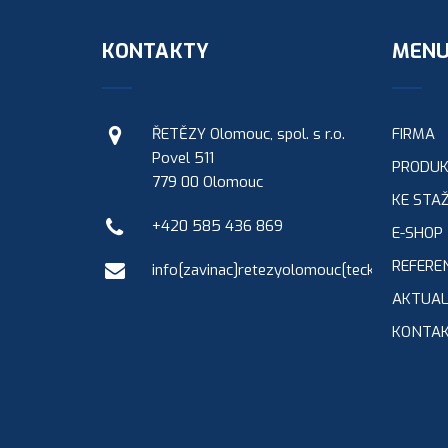
KONTAKTY
MEN
ŘETĚZY Olomouc, spol. s r.o.
FIRMA
Povel 511
PRODU
779 00 Olomouc
KE STAŽ
+420 585 436 869
E-SHOP
REFERE
info[zavinac]retezyolomouc[tecka]cz
AKTUAL
KONTA