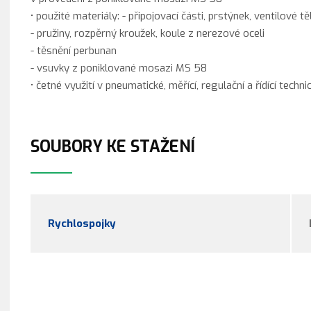
• použité materiály: - připojovací části, prstýnek, ventilové 
- pružiny, rozpěrný kroužek, koule z nerezové oceli
- těsnění perbunan
- vsuvky z poniklované mosazi MS 58
• četné využití v pneumatické, měřící, regulační a řídící techni
SOUBORY KE STAŽENÍ
Rychlospojky