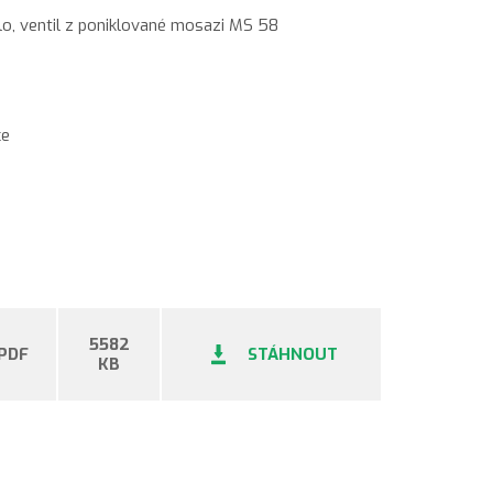
tělo, ventil z poniklované mosazi MS 58
ce
5582
PDF
STÁHNOUT
KB