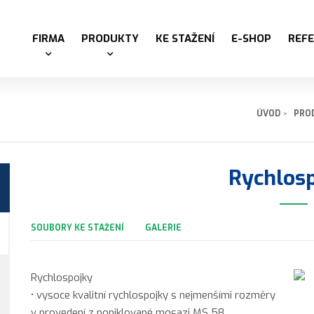
FIRMA
PRODUKTY
KE STAŽENÍ
E-SHOP
REF
ÚVOD
PRO
Rychlos
SOUBORY KE STAŽENÍ
GALERIE
Rychlospojky
• vysoce kvalitní rychlospojky s nejmenšími rozměry
v provedení z poniklované mosazi MS 58