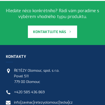
Hledáte něco konkrétního? Rádi vám poradíme s
výběrem vhodného typu produktu.
KONTAKTUJTE NÁS
KONTAKTY
ŘETĚZY Olomouc, spol. s r.o.
Povel 511
779 00 Olomouc
+420 585 436 869
info[zavinac]retezyolomouc[tecka]cz