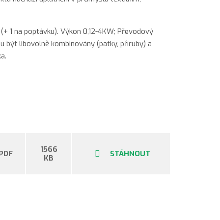
 (+ 1 na poptávku). Výkon 0,12-4KW; Převodový
být libovolně kombinovány (patky, příruby) a
a.
1566
PDF
STÁHNOUT
KB