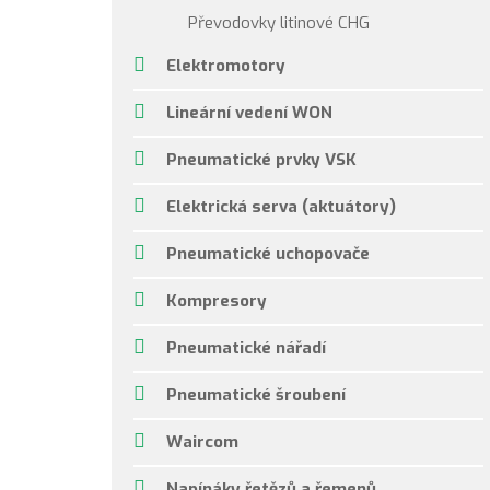
Převodovky litinové CHG
Elektromotory
Lineární vedení WON
Pneumatické prvky VSK
Elektrická serva (aktuátory)
Pneumatické uchopovače
Kompresory
Pneumatické nářadí
Pneumatické šroubení
Waircom
Napínáky řetězů a řemenů