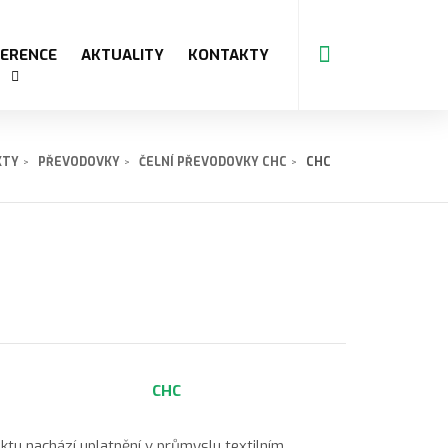
FERENCE
AKTUALITY
KONTAKTY
KTY
PŘEVODOVKY
ČELNÍ PŘEVODOVKY CHC
CHC
tu nachází uplatnění v průmyslu textilním,