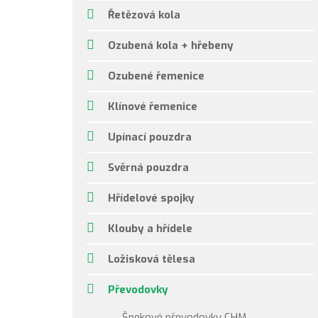
Řetězová kola
Ozubená kola + hřebeny
Ozubené řemenice
Klínové řemenice
Upínací pouzdra
Svěrná pouzdra
Hřídelové spojky
Klouby a hřídele
Ložisková tělesa
Převodovky
Šnekové převodovky CHM