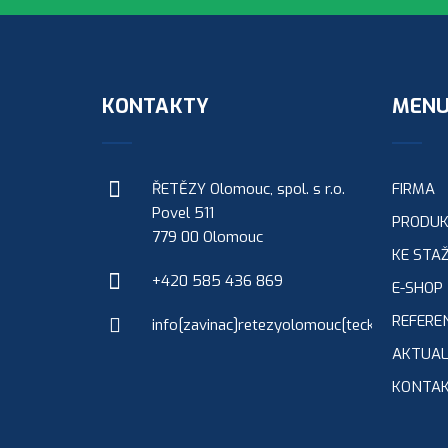
KONTAKTY
MEN
ŘETĚZY Olomouc, spol. s r.o.
FIRMA
Povel 511
PRODU
779 00 Olomouc
KE STAŽ
+420 585 436 869
E-SHOP
REFERE
info[zavinac]retezyolomouc[tecka]cz
AKTUAL
KONTA