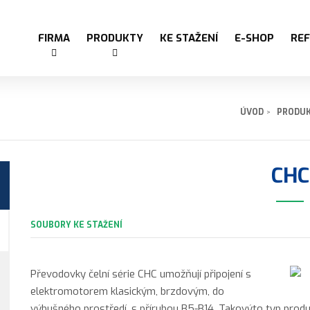
FIRMA
PRODUKTY
KE STAŽENÍ
E-SHOP
RE
ÚVOD
PRODU
CHC
SOUBORY KE STAŽENÍ
Převodovky čelní série CHC umožňují připojení s
elektromotorem klasickým, brzdovým, do
výbušného prostředí ,s přírubou B5-B14. Takovýto typ produk