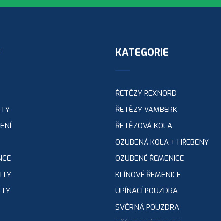
U
KATEGORIE
ŘETĚZY REXNORD
KTY
ŘETĚZY VAMBERK
ENÍ
ŘETĚZOVÁ KOLA
OZUBENÁ KOLA + HŘEBENY
NCE
OZUBENÉ ŘEMENICE
ITY
KLÍNOVÉ ŘEMENICE
KTY
UPÍNACÍ POUZDRA
SVĚRNÁ POUZDRA