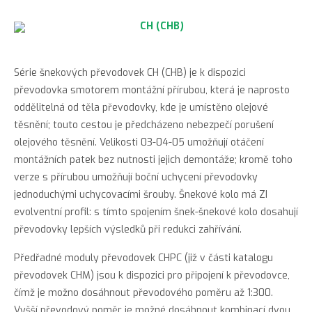
Série šnekových převodovek CH (CHB) je k dispozici
převodovka smotorem montážní přírubou, která je naprosto
oddělitelná od těla převodovky, kde je umístěno olejové
těsnění; touto cestou je předcházeno nebezpečí porušení
olejového těsnění. Velikosti 03-04-05 umožňují otáčení
montážních patek bez nutnosti jejich demontáže; kromě toho
verze s přírubou umožňují boční uchycení převodovky
jednoduchými uchycovacími šrouby. Šnekové kolo má ZI
evolventní profil: s tímto spojením šnek-šnekové kolo dosahují
převodovky lepších výsledků při redukci zahřívání.
Předřadné moduly převodovek CHPC (již v části katalogu
převodovek CHM) jsou k dispozici pro připojení k převodovce,
čímž je možno dosáhnout převodového poměru až 1:300.
Vyšší převodový poměr je možné dosáhnout kombinací dvou