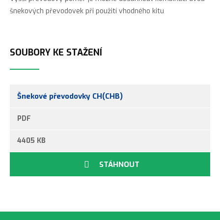
šnekových převodovek při použití vhodného kitu
SOUBORY KE STAŽENÍ
Šnekové převodovky CH(CHB)
PDF
Šnekové
4405 KB
převodovky
CHM
STÁHNOUT
Šnekové
převodovky
s
omezovačem
kroutícího