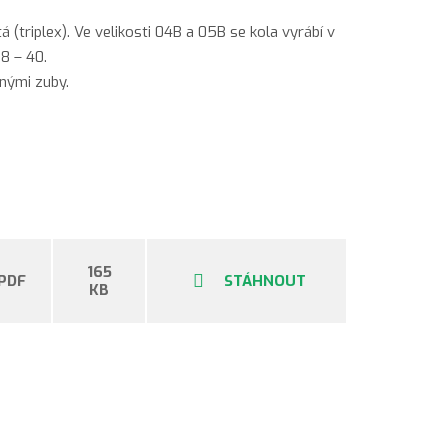
á (triplex). Ve velikosti 04B a 05B se kola vyrábí v
8 – 40.
nými zuby.
165
PDF
STÁHNOUT
KB