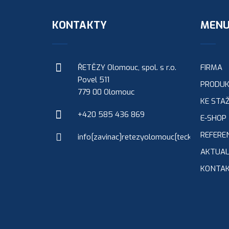
KONTAKTY
MEN
ŘETĚZY Olomouc, spol. s r.o.
FIRMA
Povel 511
PRODU
779 00 Olomouc
KE STAŽ
+420 585 436 869
E-SHOP
REFERE
info[zavinac]retezyolomouc[tecka]cz
AKTUAL
KONTA