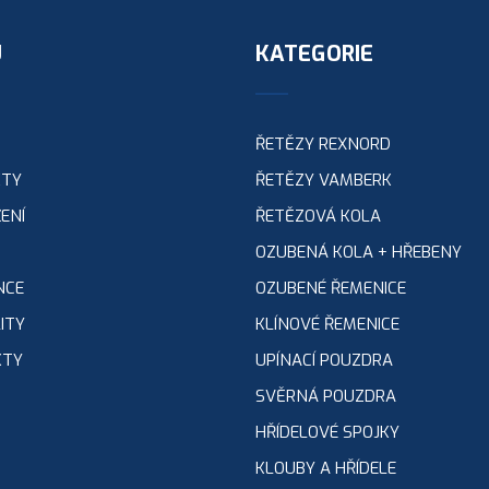
U
KATEGORIE
ŘETĚZY REXNORD
KTY
ŘETĚZY VAMBERK
ENÍ
ŘETĚZOVÁ KOLA
OZUBENÁ KOLA + HŘEBENY
NCE
OZUBENÉ ŘEMENICE
ITY
KLÍNOVÉ ŘEMENICE
KTY
UPÍNACÍ POUZDRA
SVĚRNÁ POUZDRA
HŘÍDELOVÉ SPOJKY
KLOUBY A HŘÍDELE